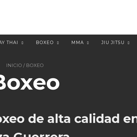
Y THAI
BOXEO
MMA
JIU JITSU
INICIO
/ BOXEO
Boxeo
xeo de alta calidad e
za Guerrera