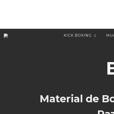
Ir
al
contenido
KICK BOXING
MUA
Material de Bo
Ra