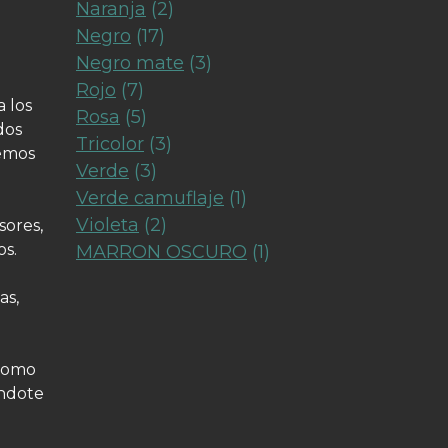
Naranja
(2)
Negro
(17)
Negro mate
(3)
Rojo
(7)
 los
Rosa
(5)
dos
Tricolor
(3)
nemos
Verde
(3)
Verde camuflaje
(1)
Violeta
(2)
sores,
os.
MARRON OSCURO
(1)
as,
 como
éndote