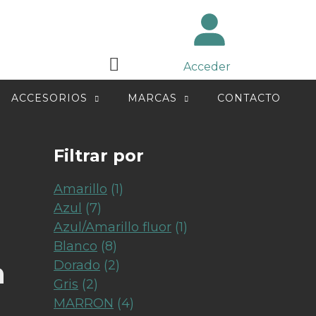
Acceder
ACCESORIOS
MARCAS
CONTACTO
Filtrar por
Amarillo
(1)
Azul
(7)
Azul/Amarillo fluor
(1)
Blanco
(8)
n
Dorado
(2)
Gris
(2)
MARRON
(4)