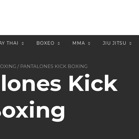
Y THAI
BOXEO
MMA
JIU JITSU
BOXING
/ PANTALONES KICK BOXING
lones Kick
oxing