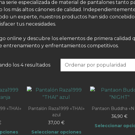
 serie especializada de material de pantalones tanto p
los más altos cánones de calidad. Independientemente 
 todo un experte, nuestros productos han sido concebido
tisfacer tus necesidades.
go online y descubre los elementos de primera calidad 
de entrenamiento y enfrentamientos competitivos.
Ordenado
ando los 4 resultados
por
popularidad
99 «THAI»
Pantalón Raza1999 «THAI»
Pantaon Buddha «N
a
azul
36,90
€
€
37,00
€
Seleccionar opci
opciones
Seleccionar opciones