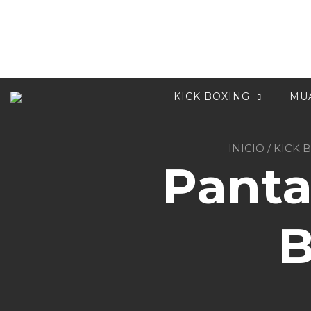
Ir
al
contenido
KICK BOXING
MUA
INICIO
/
KICK 
Panta
B