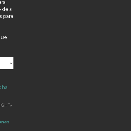
ara
de si
s para
que
IGHT»
ones