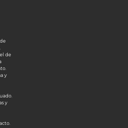
 de
.
el de
a
to.
a y
cuado.
as y
acto.