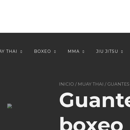
Y THAI
BOXEO
MMA
JIU JITSU
INICIO
/
MUAY THAI
/
GUANTES
Guant
boxeo