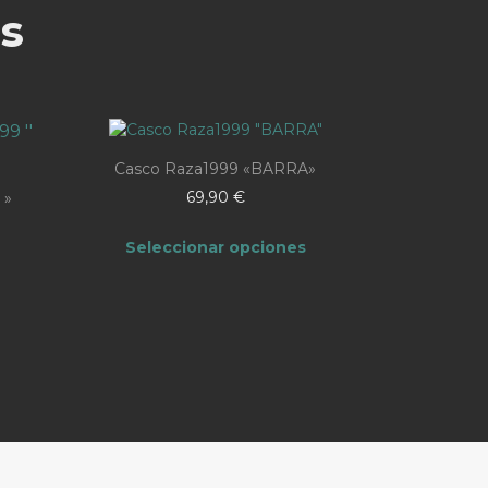
s
Casco Raza1999 «BARRA»
69,90
€
 »
Seleccionar opciones
ngo
Este
cios:
producto
sde
tiene
,00 €
ta
múltiples
00 €
variantes.
Las
opciones
se