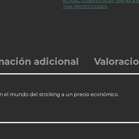
BOXING
,
GUANTES MUAY THAI
,
KICK 
THAI
,
PROTECCIONES
mación adicional
Valoracio
 el mundo del stricking a un precio económico .