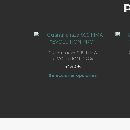
Guantilla raza1999 MMA
«EVOLUTION PRO»
44,90
€
Seleccionar opciones
Este
producto
tiene
múltiples
variantes.
Las
opciones